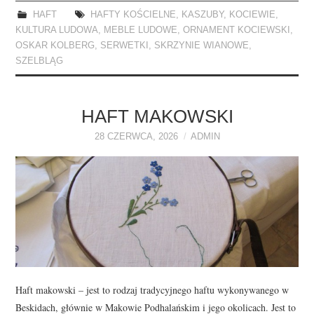
HAFT
HAFTY KOŚCIELNE
,
KASZUBY
,
KOCIEWIE
,
KULTURA LUDOWA
,
MEBLE LUDOWE
,
ORNAMENT KOCIEWSKI
,
OSKAR KOLBERG
,
SERWETKI
,
SKRZYNIE WIANOWE
,
SZELBLĄG
HAFT MAKOWSKI
28 CZERWCA, 2026
ADMIN
Haft makowski – jest to rodzaj tradycyjnego haftu wykonywanego w
Beskidach, głównie w Makowie Podhalańskim i jego okolicach. Jest to