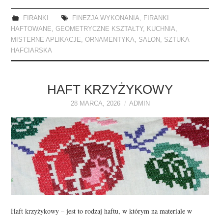
FIRANKI
FINEZJA WYKONANIA
,
FIRANKI
HAFTOWANE
,
GEOMETRYCZNE KSZTAŁTY
,
KUCHNIA
,
MISTERNE APLIKACJE
,
ORNAMENTYKA
,
SALON
,
SZTUKA
HAFCIARSKA
HAFT KRZYŻYKOWY
28 MARCA, 2026
ADMIN
Haft krzyżykowy – jest to rodzaj haftu, w którym na materiale w