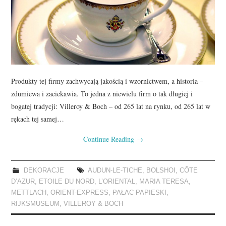
Produkty tej firmy zachwycają jakością i wzornictwem, a historia –
zdumiewa i zaciekawia. To jedna z niewielu firm o tak długiej i
bogatej tradycji: Villeroy & Boch – od 265 lat na rynku, od 265 lat w
rękach tej samej…
Continue Reading
→
DEKORACJE
AUDUN-LE-TICHE
,
BOLSHOI
,
CÔTE
D’AZUR
,
ETOILE DU NORD
,
L’ORIENTAL
,
MARIA TERESA
,
METTLACH
,
ORIENT-EXPRESS
,
PAŁAC PAPIESKI
,
RIJKSMUSEUM
,
VILLEROY & BOCH