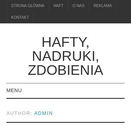
STRONA GŁÓWNA
HAFT
O NAS
REKLAMA
KONTAKT
HAFTY,
NADRUKI,
ZDOBIENIA
MENU
STRONA GŁÓWNA
AUTHOR:
ADMIN
HAFT