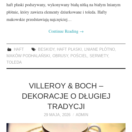
haft płaski podszywany, wykonywany białą nitką na białym lnianym
płótnie, który zawiera elementy dziurkowane i toleda. Hafty
makowskie przedstawiają najczęściej…
Continue Reading
→
HAFT
BESKIDY
,
HAFT PŁASKI
,
LNIANE PŁÓTNO
,
MAKÓW PODHALAŃSKI
,
OBRUSY
,
POŚCIEL
,
SERWETY
,
TOLEDA
VILLEROY & BOCH –
DEKORACJE O DŁUGIEJ
TRADYCJI
29 MAJA, 2026
ADMIN