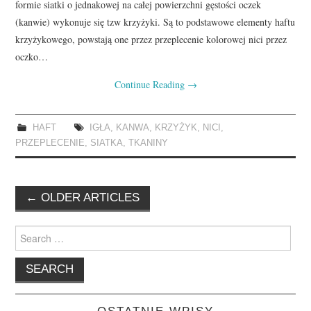
formie siatki o jednakowej na całej powierzchni gęstości oczek
(kanwie) wykonuje się tzw krzyżyki. Są to podstawowe elementy haftu
krzyżykowego, powstają one przez przeplecenie kolorowej nici przez
oczko…
Continue Reading
→
HAFT
IGŁA
,
KANWA
,
KRZYŻYK
,
NICI
,
PRZEPLECENIE
,
SIATKA
,
TKANINY
Post
←
OLDER ARTICLES
navigation
Search
for: