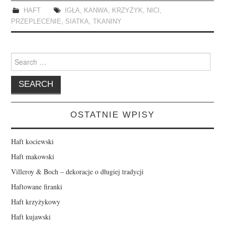
HAFT
IGŁA
,
KANWA
,
KRZYŻYK
,
NICI
,
PRZEPLECENIE
,
SIATKA
,
TKANINY
Search
for:
OSTATNIE WPISY
Haft kociewski
Haft makowski
Villeroy & Boch – dekoracje o długiej tradycji
Haftowane firanki
Haft krzyżykowy
Haft kujawski