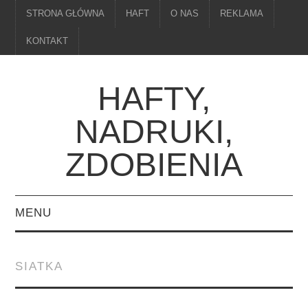
STRONA GŁÓWNA
HAFT
O NAS
REKLAMA
KONTAKT
HAFTY,
NADRUKI,
ZDOBIENIA
MENU
STRONA GŁÓWNA
SIATKA
HAFT