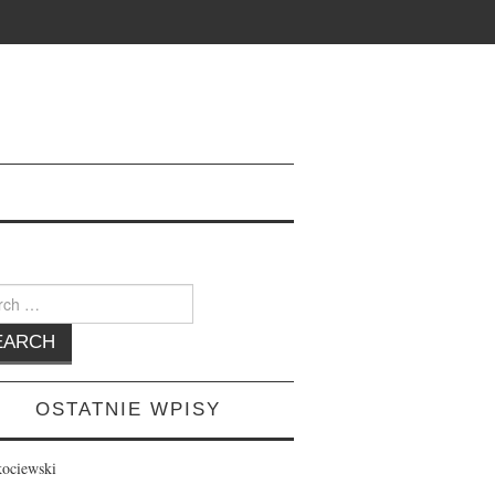
h
OSTATNIE WPISY
kociewski