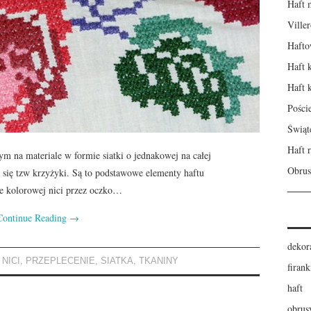
Haft 
Ville
Hafto
Haft 
Haft 
Pości
Świąt
Haft r
ym na materiale w formie siatki o jednakowej na całej
Obrus
 się tzw krzyżyki. Są to podstawowe elementy haftu
ie kolorowej nici przez oczko…
Continue Reading
→
dekor
,
NICI
,
PRZEPLECENIE
,
SIATKA
,
TKANINY
firank
haft
obrus