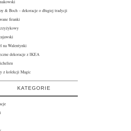
makowski
roy & Boch – dekoracje o długiej tradycji
wane firanki
krzyżykowy
kujawski
el na Walentynki
eczne dekoracje z IKEA
ichelieu
y z kolekcji Magic
KATEGORIE
acje
i
y