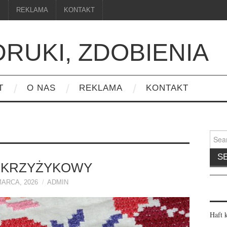
S
REKLAMA
KONTAKT
DRUKI, ZDOBIENIA
T
O NAS
REKLAMA
KONTAKT
Searc
for:
 KRZYŻYKOWY
MARCA, 2026
ADMIN
Haft 