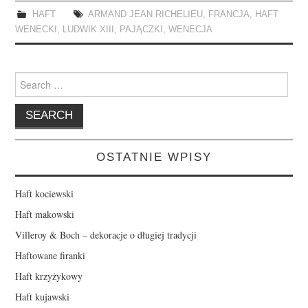
HAFT
ARMAND JEAN RICHELIEU
,
FRANCJA
,
HAFT
WENECKI
,
LUDWIK XIII
,
PAJĄCZKI
,
WENECJA
Search
for:
OSTATNIE WPISY
Haft kociewski
Haft makowski
Villeroy & Boch – dekoracje o długiej tradycji
Haftowane firanki
Haft krzyżykowy
Haft kujawski