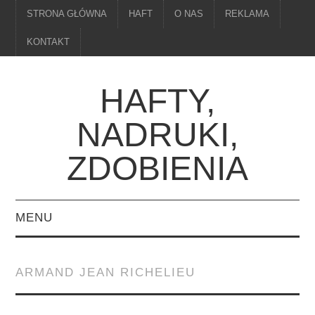
STRONA GŁÓWNA
HAFT
O NAS
REKLAMA
KONTAKT
HAFTY,
NADRUKI,
ZDOBIENIA
MENU
STRONA GŁÓWNA
ARMAND JEAN RICHELIEU
HAFT