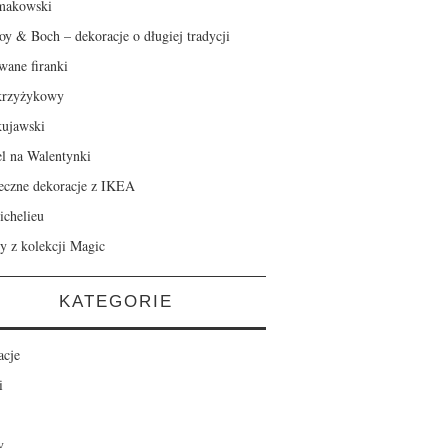
makowski
roy & Boch – dekoracje o długiej tradycji
wane firanki
krzyżykowy
kujawski
el na Walentynki
eczne dekoracje z IKEA
ichelieu
y z kolekcji Magic
KATEGORIE
acje
i
y