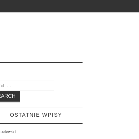
h
OSTATNIE WPISY
kociewski