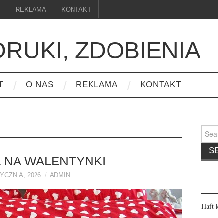
S
REKLAMA
KONTAKT
DRUKI, ZDOBIENIA
T
O NAS
REKLAMA
KONTAKT
Searc
for:
 NA WALENTYNKI
YCZNIA, 2026
ADMIN
Haft 