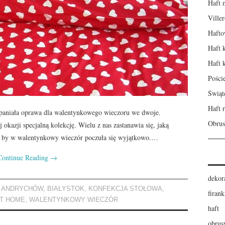
Haft 
Ville
Hafto
Haft 
Haft 
Pości
Świąt
Haft r
paniała oprawa dla walentynkowego wieczoru we dwoje.
Obrus
 okazji specjalną kolekcję. Wielu z nas zastanawia się, jaką
e, by w walentynkowy wieczór poczuła się wyjątkowo.…
Continue Reading
→
dekor
,
ANDRYCHÓW
,
BIAŁYSTOK
,
KONFEKCJA STOŁOWA
,
firank
T HOME
,
WALENTYNKOWY WIECZÓR
haft
obrus