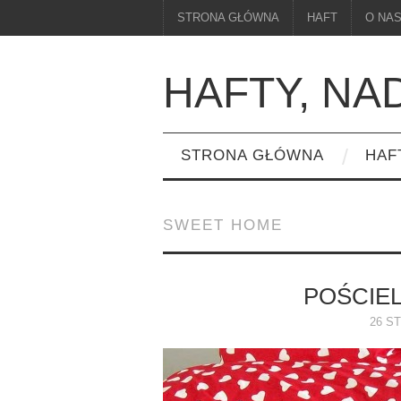
STRONA GŁÓWNA
HAFT
O NA
HAFTY, NA
STRONA GŁÓWNA
HAF
SWEET HOME
POŚCIEL
26 ST