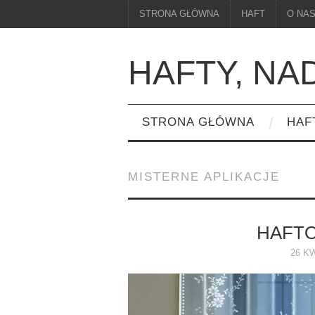
STRONA GŁÓWNA
HAFT
O NA
HAFTY, NA
STRONA GŁÓWNA
HAF
MISTERNE APLIKACJE
HAFTO
26 KW