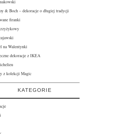
makowski
roy & Boch – dekoracje o długiej tradycji
wane firanki
krzyżykowy
kujawski
el na Walentynki
eczne dekoracje z IKEA
ichelieu
y z kolekcji Magic
KATEGORIE
acje
i
y