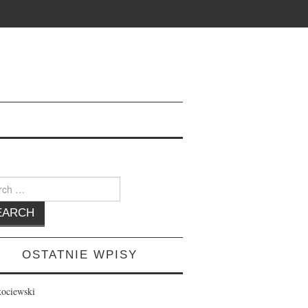
h
OSTATNIE WPISY
kociewski