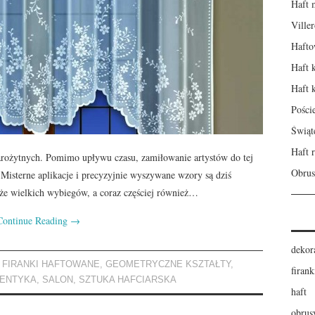
Haft 
Ville
Hafto
Haft 
Haft 
Pości
Świąt
Haft r
 starożytnych. Pomimo upływu czasu, zamiłowanie artystów do tej
Obrus
 Misterne aplikacje i precyzyjnie wyszywane wzory są dziś
kże wielkich wybiegów, a coraz częściej również…
Continue Reading
→
dekor
,
FIRANKI HAFTOWANE
,
GEOMETRYCZNE KSZTAŁTY
,
firank
ENTYKA
,
SALON
,
SZTUKA HAFCIARSKA
haft
obrus