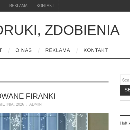
S
REKLAMA
KONTAKT
DRUKI, ZDOBIENIA
T
O NAS
REKLAMA
KONTAKT
Searc
for:
WANE FIRANKI
IETNIA, 2026
ADMIN
Haft 