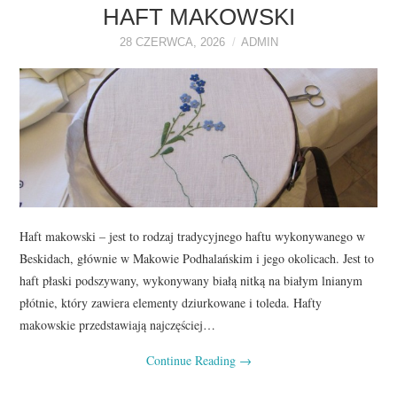
O NAS
HAFT MAKOWSKI
28 CZERWCA, 2026
ADMIN
REKLAMA
KONTAKT
Haft makowski – jest to rodzaj tradycyjnego haftu wykonywanego w
Beskidach, głównie w Makowie Podhalańskim i jego okolicach. Jest to
haft płaski podszywany, wykonywany białą nitką na białym lnianym
płótnie, który zawiera elementy dziurkowane i toleda. Hafty
makowskie przedstawiają najczęściej…
Continue Reading
→