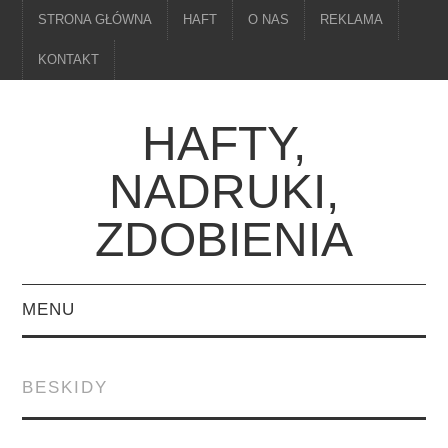
STRONA GŁÓWNA
HAFT
O NAS
REKLAMA
KONTAKT
HAFTY,
NADRUKI,
ZDOBIENIA
MENU
STRONA GŁÓWNA
BESKIDY
HAFT