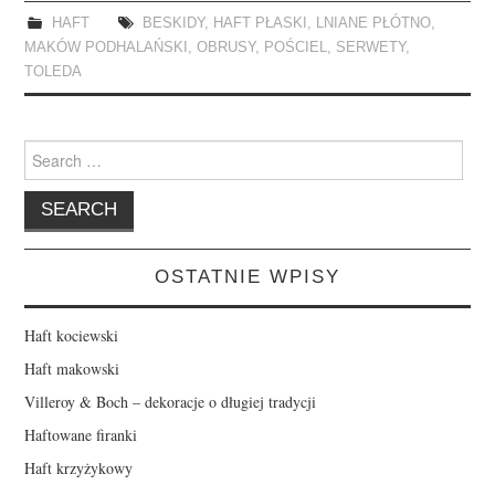
HAFT
BESKIDY
,
HAFT PŁASKI
,
LNIANE PŁÓTNO
,
MAKÓW PODHALAŃSKI
,
OBRUSY
,
POŚCIEL
,
SERWETY
,
TOLEDA
Search
for:
OSTATNIE WPISY
Haft kociewski
Haft makowski
Villeroy & Boch – dekoracje o długiej tradycji
Haftowane firanki
Haft krzyżykowy