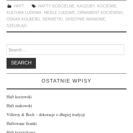
HAFT
HAFTY KOŚCIELNE
,
KASZUBY
,
KOCIEWIE
,
KULTURA LUDOWA
,
MEBLE LUDOWE
,
ORNAMENT KOCIEWSKI
,
OSKAR KOLBERG
,
SERWETKI
,
SKRZYNIE WIANOWE
,
SZELBLĄG
Search
for:
OSTATNIE WPISY
Haft kociewski
Haft makowski
Villeroy & Boch – dekoracje o długiej tradycji
Haftowane firanki
Haft krzyżykowy