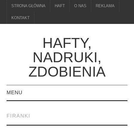
STRONA GŁÓWNA
HAFT
O NAS
REKLAMA
KONTAKT
HAFTY,
NADRUKI,
ZDOBIENIA
MENU
STRONA GŁÓWNA
FIRANKI
HAFT