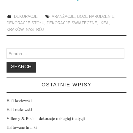
DEKORACJE
ARANŻACJE
,
BOŻE NARODZENIE
,
DEKORACJE STOŁU
,
DEKORACJE ŚWIĄTECZNE
,
IKEA
,
KRAKÓW
,
NASTRÓJ
Search
for:
OSTATNIE WPISY
Haft kociewski
Haft makowski
Villeroy & Boch – dekoracje o długiej tradycji
Haftowane firanki