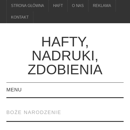
STRONA GŁÓWNA
HAFT
O NAS
REKLAMA
KONTAKT
HAFTY,
NADRUKI,
ZDOBIENIA
MENU
STRONA GŁÓWNA
BOŻE NARODZENIE
HAFT