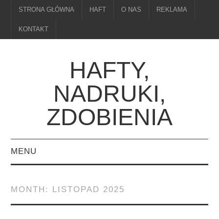
STRONA GŁÓWNA
HAFT
O NAS
REKLAMA
KONTAKT
HAFTY,
NADRUKI,
ZDOBIENIA
MENU
STRONA GŁÓWNA
MONTH:
LISTOPAD 2025
HAFT