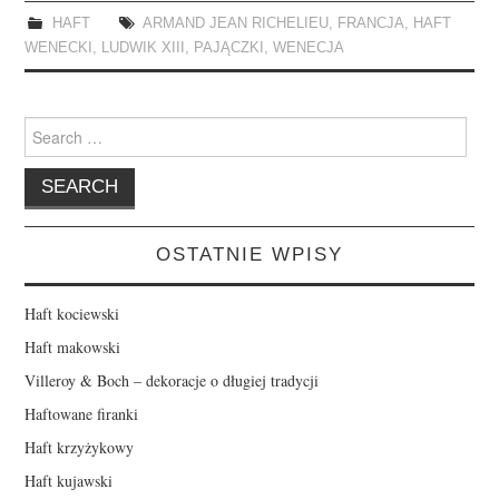
HAFT
ARMAND JEAN RICHELIEU
,
FRANCJA
,
HAFT
WENECKI
,
LUDWIK XIII
,
PAJĄCZKI
,
WENECJA
Search
for:
OSTATNIE WPISY
Haft kociewski
Haft makowski
Villeroy & Boch – dekoracje o długiej tradycji
Haftowane firanki
Haft krzyżykowy
Haft kujawski